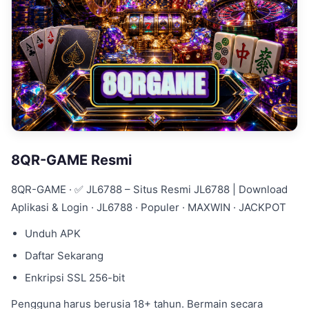
8QR-GAME Resmi
8QR-GAME · ✅ JL6788 – Situs Resmi JL6788 | Download
Aplikasi & Login · JL6788 · Populer · MAXWIN · JACKPOT
Unduh APK
Daftar Sekarang
Enkripsi SSL 256-bit
Pengguna harus berusia 18+ tahun. Bermain secara